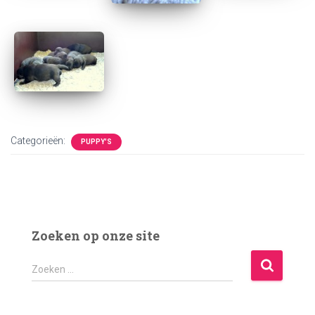
Categorieën:
PUPPY'S
Zoeken op onze site
Z
Zoeken …
o
e
k