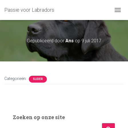
Passie voor Labradors
T
O
G
G
L
Gepubliceerd door
Ans
op
9 juli 2017
E
N
A
V
I
G
A
Categorieën:
SLIDER
T
I
E
Zoeken op onze site